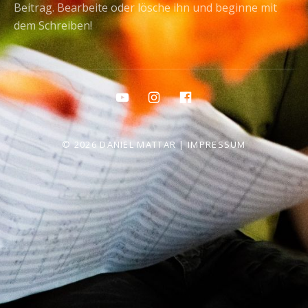
Beitrag. Bearbeite oder lösche ihn und beginne mit
dem Schreiben!
Social Media Profiles
Youtube
Instagram
Facebook
© 2026 DANIEL MATTAR |
IMPRESSUM